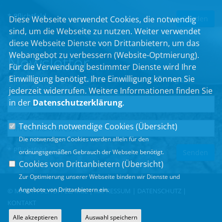
* Pflichtfeld
Diese Webseite verwendet Cookies, die notwendig
sind, um die Webseite zu nutzen. Weiter verwendet
diese Webseite Dienste von Drittanbietern, um das
Webangebot zu verbessern (Website-Optmierung).
Newsletter
Für die Verwendung bestimmter Dienste wird Ihre
Einwilligung benötigt. Ihre Einwilligung können Sie
Erhalten Sie Neuigkeiten aus dem Landtag und der Region.
jederzeit widerrufen. Weitere Informationen finden Sie
in der
Datenschutzerklärung
.
Technisch notwendige Cookies (
Übersicht
)
Die notwendigen Cookies werden allein für den
* Pflichtfeld
ordnungsgemäßen Gebrauch der Webseite benötigt.
Cookies von Drittanbietern (
Übersicht
)
Zur Optimierung unserer Webseite binden wir Dienste und
Angebote von Drittanbietern ein.
© MARTIN SCHÖFFEL, MdL |
IMPRESSUM
|
DATENSCHUTZ
|
KONTAKT
Alle akzeptieren
Auswahl speichern